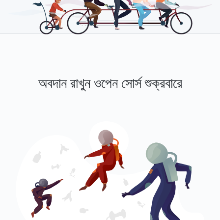
অবদান রাখুন ওপেন সোর্স শুক্রবারে