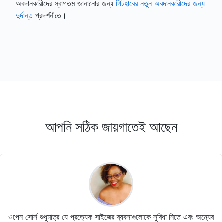
অবদানকারীদের স্বাগতম জানানোর জন্য
গিটহাবের নতুন অবদানকারীদের জন্য
দুর্দান্ত
প্রদর্শনীতে।
আপনি সঠিক জায়গাতেই আছেন
ওপেন সোর্স শুধুমাত্র যে প্রত্যেক সাইজের ব্যবসাগুলোকে সুবিধা নিতে এবং অন্যের